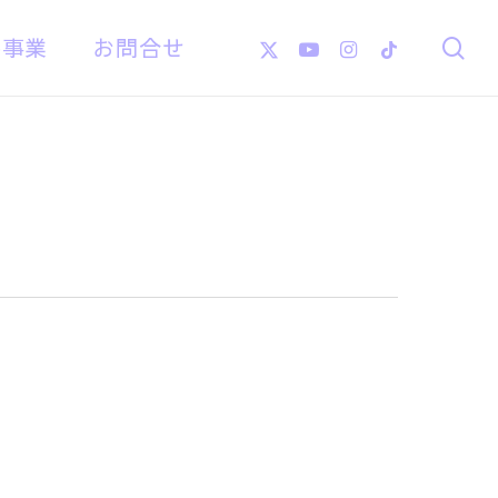
X-
Youtube
Instagram
Tiktok
像事業
お問合せ
se
Twitter