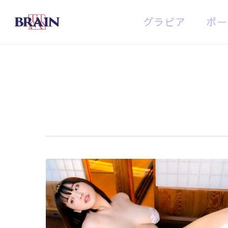
Skip
グラビア
ボー
to
main
content
Tag
メイド