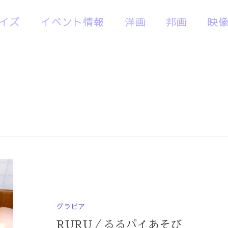
イズ
イベント情報
洋画
邦画
映
グラビア
RURU／るるパイあそび