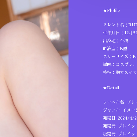
★Plofile
タレント名：RU
生年月日：12月3
出身地：台湾
血液型：B型
スリーサイズ：B10
趣味：コスプレ、
特技：胸でスイカ
★Detail
レーベル名 ブレ
ジャンル イメー
発売日 2024/4/2
発売元 ブレイン
販売元 ブレイン