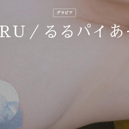
グラビア
URU／るるパイあ