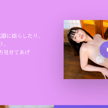
武器に揺らしたり、
Play Vide
り、
方見せてあげ