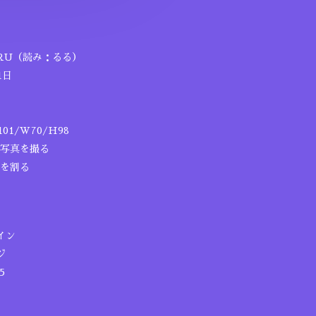
RU（読み：るる）
1日
1/W70/H98
写真を撮る
を割る
イン
ジ
5