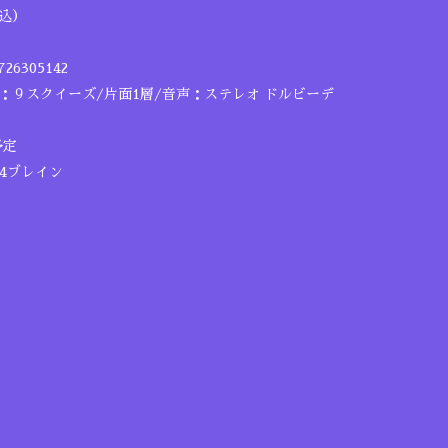
税込）
26305142
６：９スクイーズ/片面1層/音声：ステレオ ドルビーデ
予定
24ブレイン