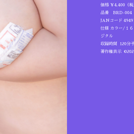
価格 ￥4,400（
品番 BRD-004
JANコード 49497
仕様 カラー/１
ジタル
収録時間 120分
著作権表示 ©20