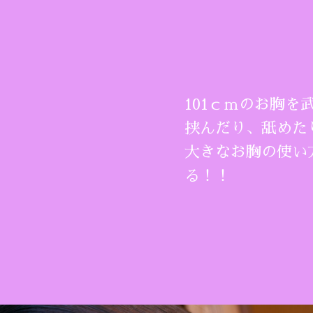
101ｃｍのお胸を
挟んだり、舐めた
大きなお胸の使い
る！！