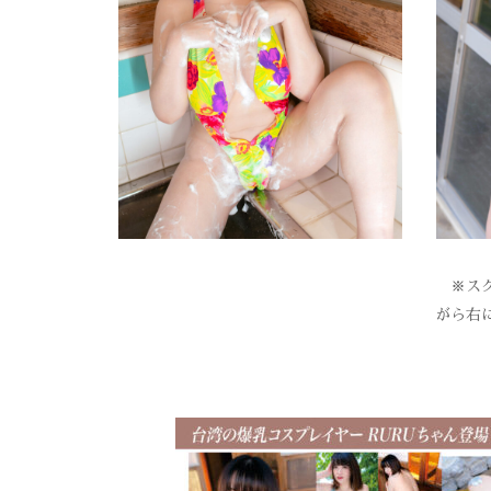
※スク
がら右