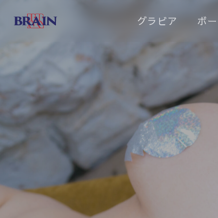
Skip
グラビア
ボー
to
main
content