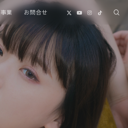
X-
Youtube
Instagram
Tiktok
像事業
お問合せ
se
Twitter