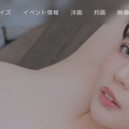
イズ
イベント情報
洋画
邦画
映