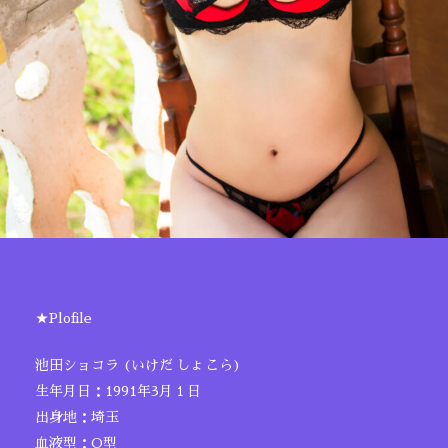
★Plofile
池田ショコラ (いけだ しょこら)
生年月日：1991年3月１日
出身地：埼玉
血液型：O型