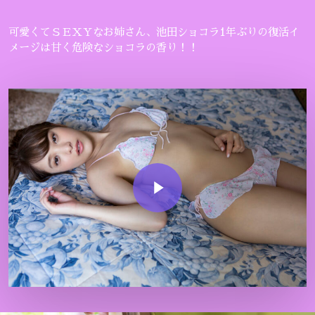
可愛くてＳＥＸＹなお姉さん、池田ショコラ1年ぶりの復活イ
メージは甘く危険なショコラの香り！！
Play Video