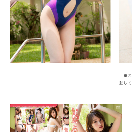
※スク
動して