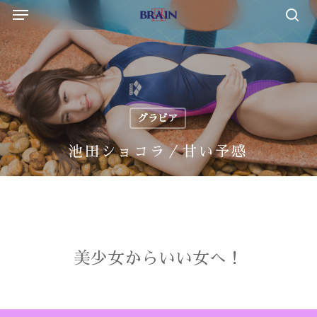
Menu
Skip
to
sea
main
content
グラビア
池田ショコラ／甘い予感
美少女からいい女へ！