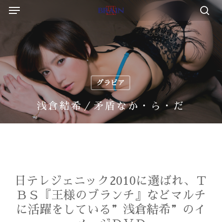
Menu
Skip
to
sea
main
content
グラビア
浅倉結希／矛盾なか・ら・だ
日テレジェニック2010に選ばれ、Ｔ
ＢＳ『王様のブランチ』などマルチ
に活躍をしている”浅倉結希”のイ