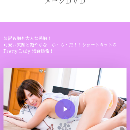
メージＤＶＤ
お尻も胸も大人な感触！
可愛い笑顔と艶やかな か・ら・だ！！ショートカットの
Pretty Lady 浅倉結希！
Play Video