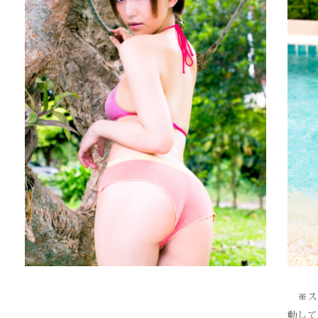
※スク
動して