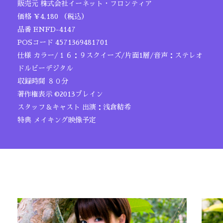
販売元 株式会社イーネット・フロンティア
価格 ￥4,180 （税込）
品番 ENFD-4147
POSコード 4571369481701
仕様 カラー/１６：９スクイーズ/片面1層/音声：ステレオ
ドルビーデジタル
収録時間 ８０分
著作権表示 ©2013ブレイン
スタッフ＆キャスト 出演：浅倉結希
特典 メイキング映像予定