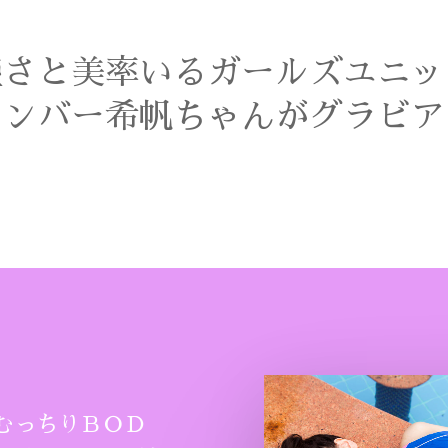
盛さと美率いるガールズユニッ
メンバー希帆ちゃんがグラビア
むっちりＢＯＤ