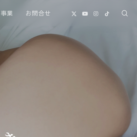
X-
Youtube
Instagram
Tiktok
像事業
お問合せ
se
Twitter