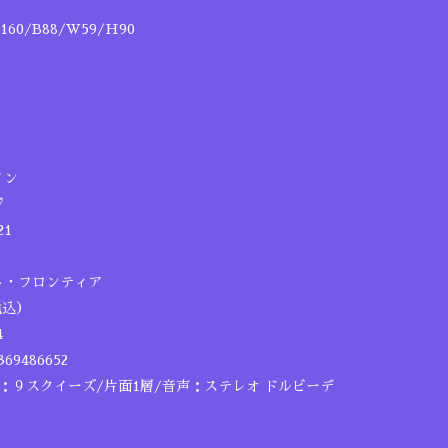
0/B88/W59/H90
イン
ジ
21
ト・フロンティア
税込）
4
69486652
６：９スクイーズ/片面1層/音声：ステレオ ドルビーデ