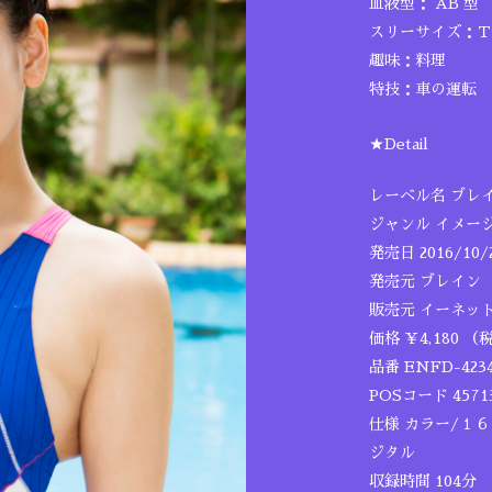
血液型： AB 型
スリーサイズ：Ｔ16
趣味：料理
特技：車の運転
★Detail
レーベル名 ブレ
ジャンル イメー
発売日 2016/10/
発売元 ブレイン
販売元 イーネッ
価格 ￥4,180 （
品番 ENFD-423
POSコード 45713
仕様 カラー/１
ジタル
収録時間 104分