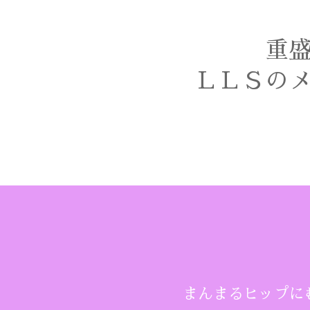
重
ＬＬＳの
まんまるヒップに