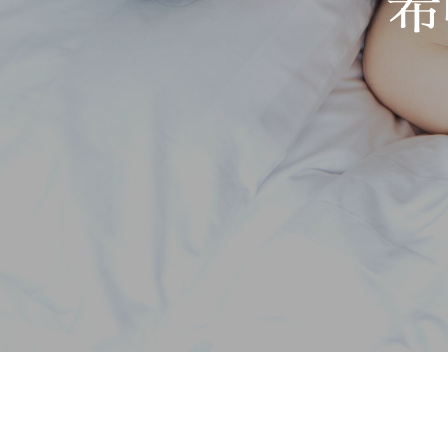
希
Hit enter to search or ESC to close