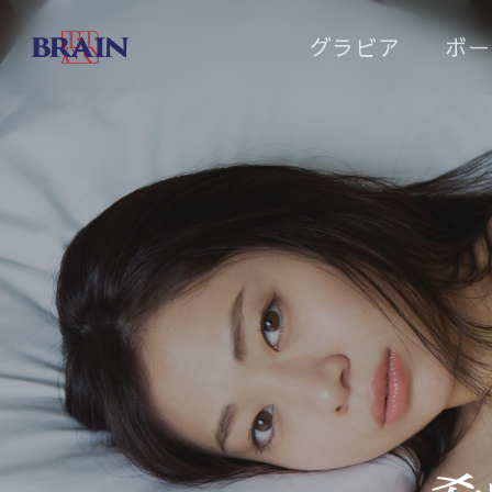
Skip
グラビア
ボー
to
main
content