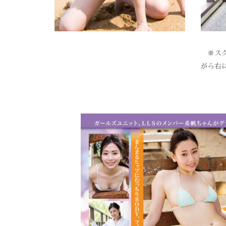
※スク
がら右