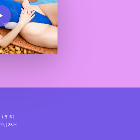
o
(きほ)
9月28日