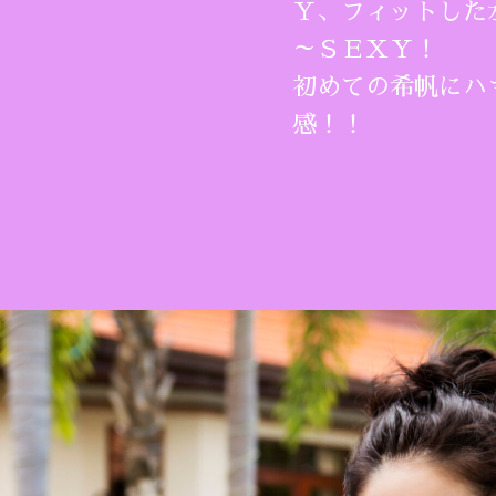
Ｙ、フィットした
～ＳＥＸＹ！
初めての希帆にハ
感！！