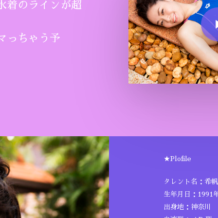
水着のラインが超
Play Vide
マっちゃう予
★Plofile
タレント名：希帆 
生年月日：1991年
出身地：神奈川