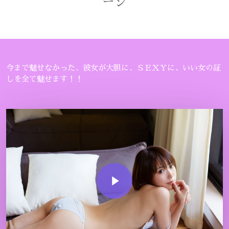
ージ
今まで魅せなかった、彼女が大胆に、ＳＥＸＹに、いい女の証
しを全て魅せます！！
Play Video