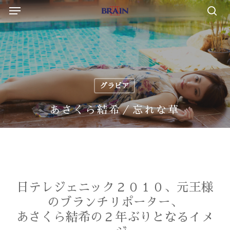
Menu
Skip
to
sea
main
content
グラビア
あさくら結希／忘れな草
日テレジェニック２０１０、元王様
のブランチリポーター、
あさくら結希の２年ぶりとなるイメ