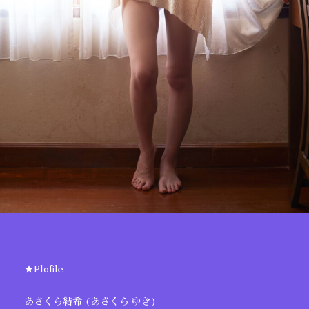
★Plofile
あさくら結希 (あさくら ゆき)