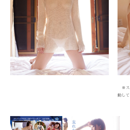
※スク
動して