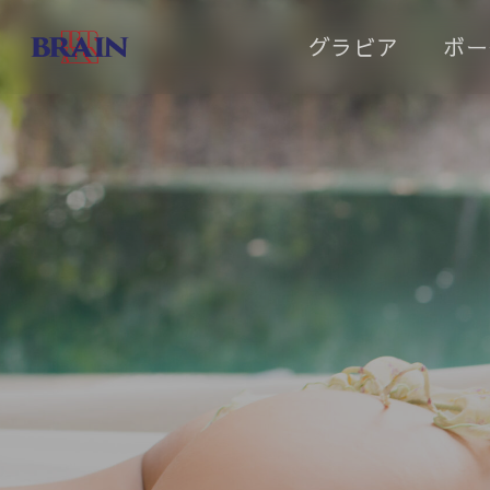
Skip
グラビア
ボー
to
main
content