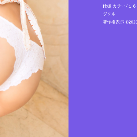
仕様 カラー/１
ジタル
著作権表示 ©20