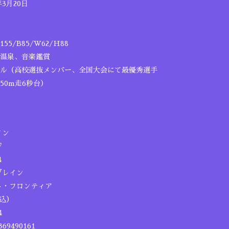
3月20日
5/B85/W62/H88
温泉、音楽鑑賞
ル（高校選抜メンバー、全国大会にて最優秀選手
50m走6秒台）
イン
ジ
4
ブレイン
ト・フロンティア
税込）
4
69490161