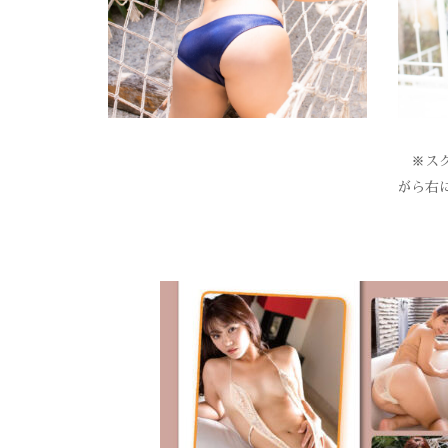
※スク
がら右