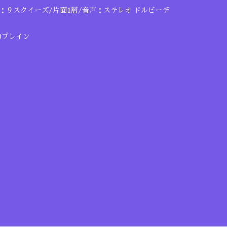
６：９スクイーズ/片面1層/音声：ステレオ ドルビーデ
20ブレイン