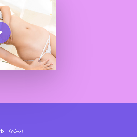
o
わ なるみ）