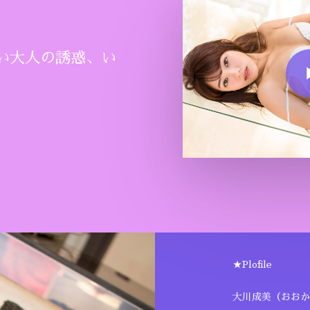
Play Vide
い大人の誘惑、い
★Plofile
大川成美（おおか