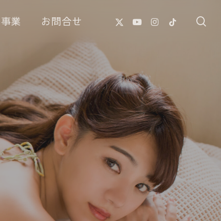
X-
Youtube
Instagram
Tiktok
像事業
お問合せ
se
Twitter