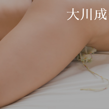
大川成
Hit enter to search or ESC to close