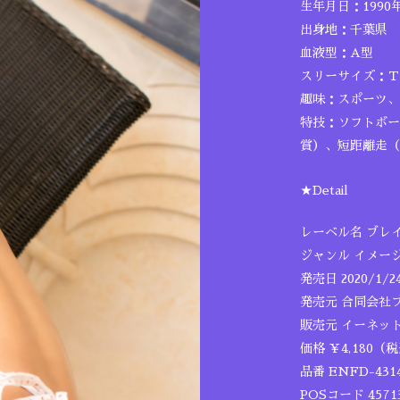
生年月日：1990年
出身地：千葉県
血液型：A型
スリーサイズ：Ｔ15
趣味：スポーツ、
特技：ソフトボー
賞）、短距離走（
★Detail
レーベル名 ブレ
ジャンル イメー
発売日 2020/1/2
発売元 合同会社
販売元 イーネッ
価格 ￥4,180（
品番 ENFD-431
POSコード 45713