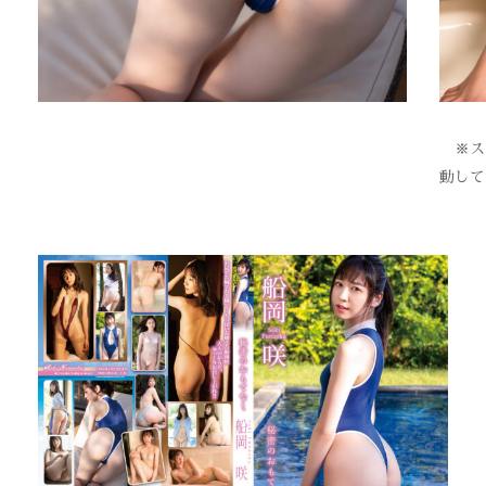
※スク
動して