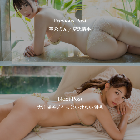
Previous Post
空条のん／空想情事
Next Post
大川成美／もっといけない関係