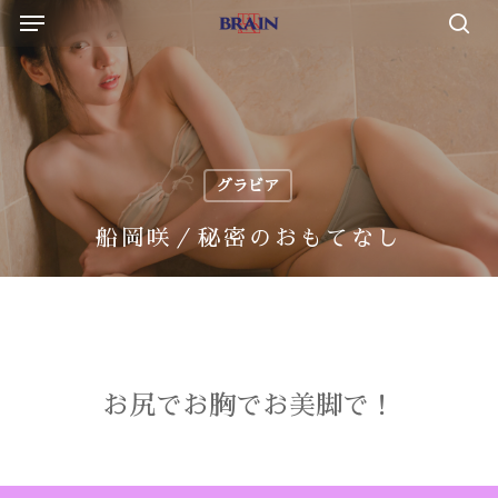
Menu
Skip
to
sea
main
content
グラビア
船岡咲／秘密のおもてなし
お尻でお胸でお美脚で！