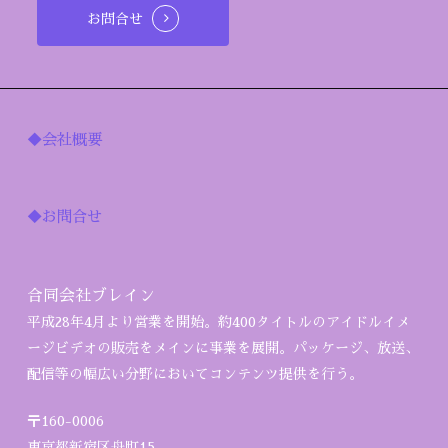
お問合せ
◆会社概要
◆お問合せ
合同会社ブレイン
平成28年4月より営業を開始。約400タイトルのアイドルイメ
ージビデオの販売をメインに事業を展開。パッケージ、放送、
配信等の幅広い分野においてコンテンツ提供を行う。
〒160-0006
東京都新宿区舟町15