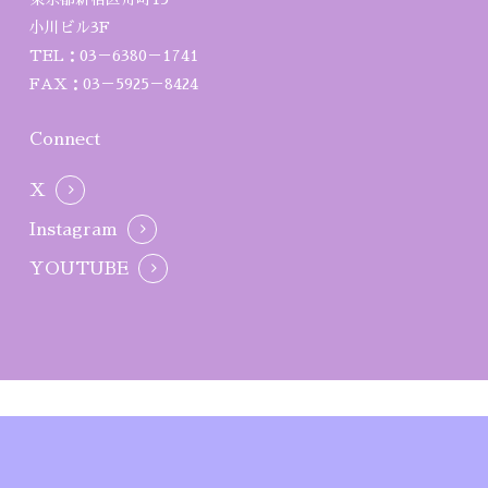
小川ビル3F
TEL：03－6380－1741
FAX：03－5925－8424
Connect
X
Instagram
YOUTUBE