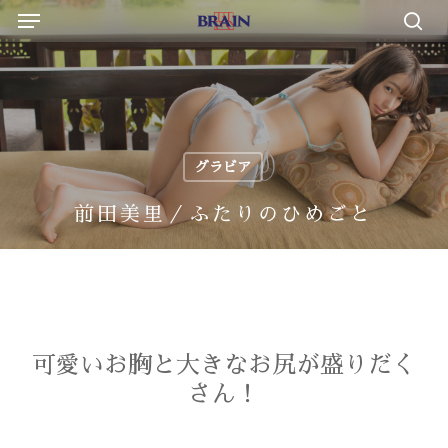
Menu
Skip
to
sea
main
content
グラビア
前田美里／ふたりのひめごと
可愛いお胸と大きなお尻が盛りだく
さん！