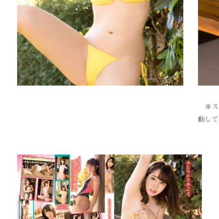
※スク
動して