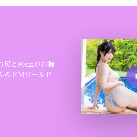
お尻と90cmのお胸
Play Vide
んのドMワールド