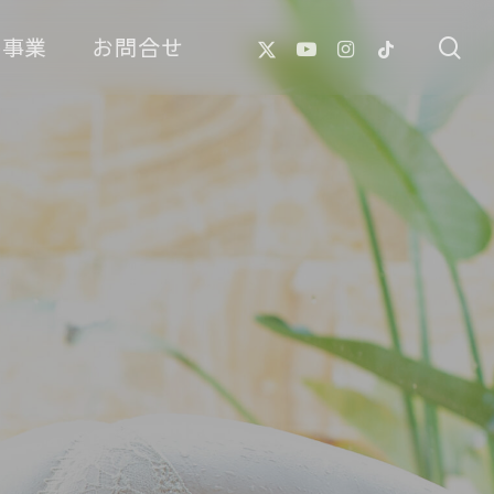
X-
Youtube
Instagram
Tiktok
像事業
お問合せ
se
Twitter