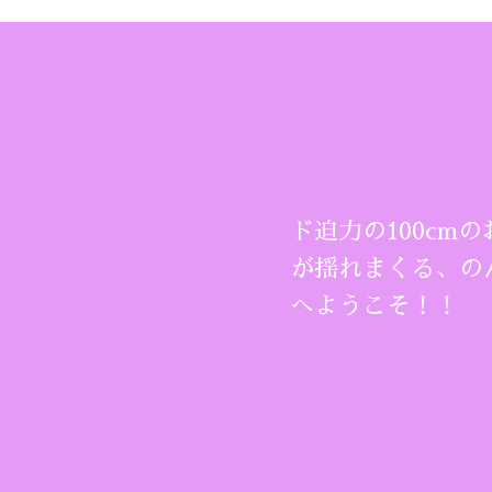
ド迫力の100cmの
が揺れまくる、の
へようこそ！！