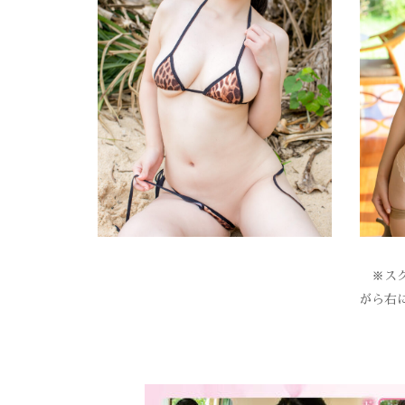
※スク
がら右