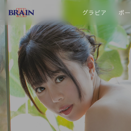
Skip
グラビア
ボー
to
main
content