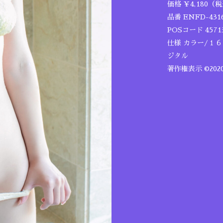
価格 ￥4,180（
品番 ENFD-431
POSコード 45713
仕様 カラー/１
ジタル
著作権表示 ©20