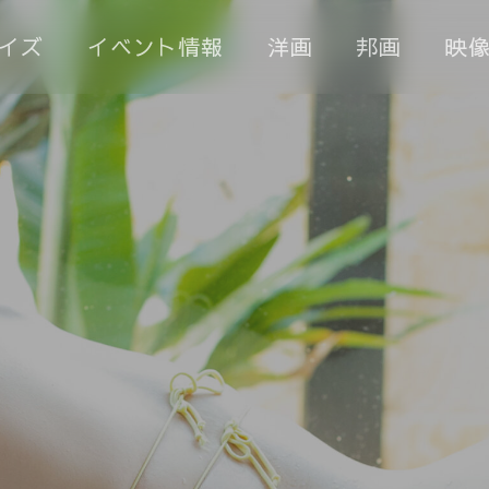
イズ
イベント情報
洋画
邦画
映