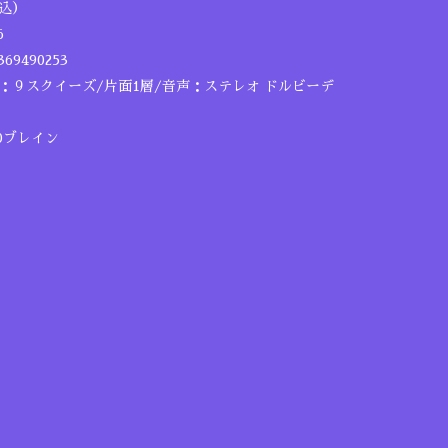
税込）
6
69490253
６：９スクイーズ/片面1層/音声：ステレオ ドルビーデ
20ブレイン