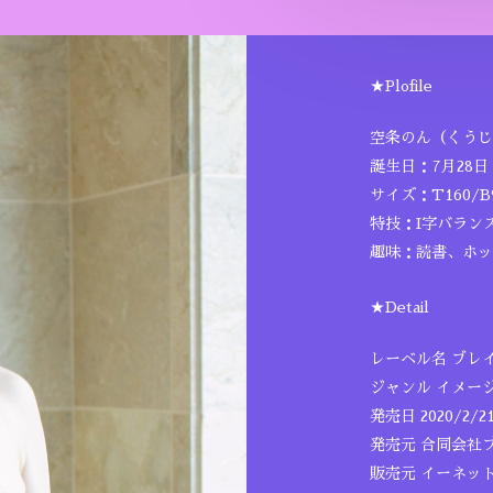
★Plofile
空条のん（くうじ
誕生日：7月28日
サイズ：T160/B9
特技：I字バラン
趣味：読書、ホッ
★Detail
レーベル名 ブレ
ジャンル イメー
発売日 2020/2/2
発売元 合同会社
販売元 イーネッ