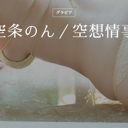
グラビア
空条のん／空想情