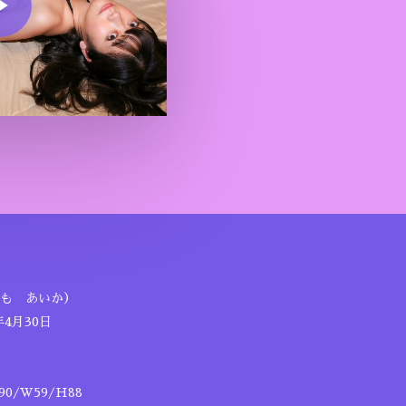
も あいか）
年4月30日
0/W59/H88