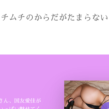
ムチムチのからだがたまらない
さん、国友愛佳が
Play Vide