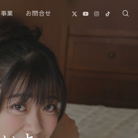
X-
Youtube
Instagram
Tiktok
像事業
お問合せ
se
Twitter