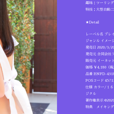
趣味：ツーリング
特技：大型自動二
★Detail
レーベル名 ブレ
ジャンル イメー
発売日 2020/3/2
発売元 合同会社
販売元 イーネッ
価格 ￥4,180（
品番 ENFD-431
POSコード 45713
仕様 カラー/１
ジタル
著作権表示 ©20
特典 メイキング