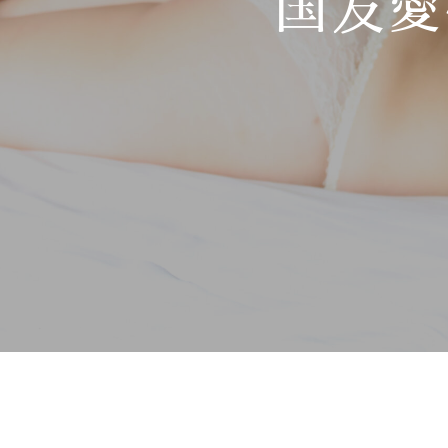
国友愛
Hit enter to search or ESC to close