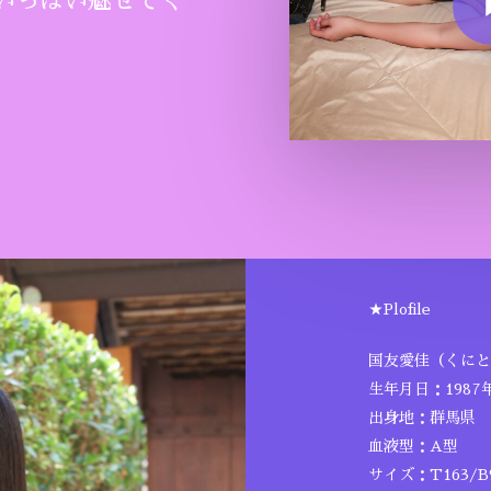
いっぱい魅せてく
★Plofile
国友愛佳（くにと
生年月日：1987
出身地：群馬県
血液型：A型
サイズ：T163/B9