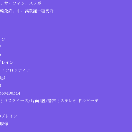
、サーフィン、スノボ
輪免許、中、高教諭一種免許
イン
ジ
0
ブレイン
ト・フロンティア
税込）
8
69490314
６：９スクイーズ/片面1層/音声：ステレオ ドルビーデ
20ブレイン
映像