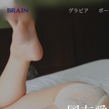
Skip
グラビア
ボー
to
main
content