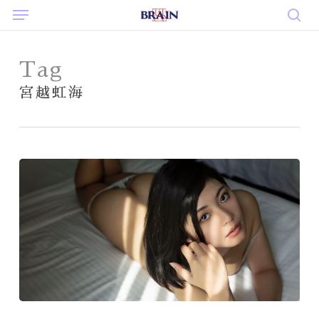
Menu
Skip
to
sea
main
content
Tag
宮越虹海