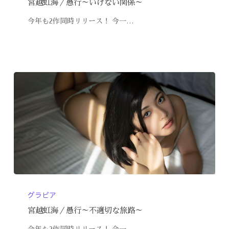
宮越虹海／愚行～いけない関係～
今年も2作同時リリース！ 今一…
グラビア
宮越虹海／愚行～不適切な旅路～
今年も2作同時リリース！ 今一…