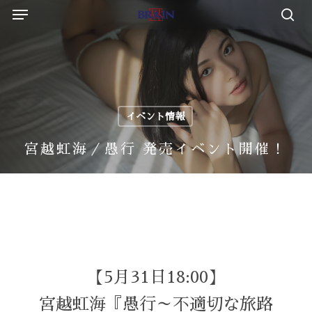
Menu
Skip
to
sea
main
content
イベント情報
宮越虹海／愚行 発売イベント開催！
【5月31日18:00】
宮越虹海『愚行～不適切な旅路