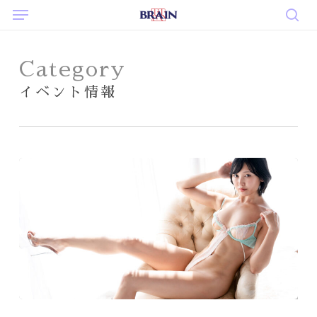
Menu
Skip
to
sea
main
content
Category
イベント情報