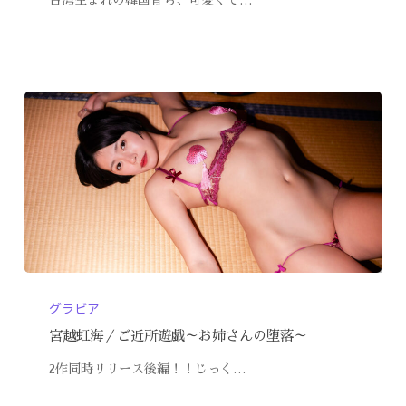
グラビア
宮越虹海／ご近所遊戯～お姉さんの堕落～
2作同時リリース後編！！じっく…