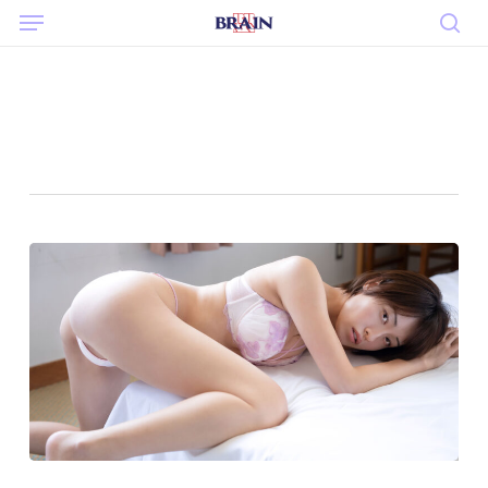
Menu
Skip
to
sea
main
content
Tag
スレンダー