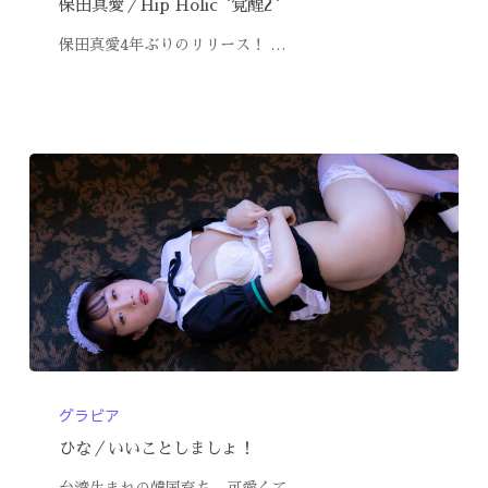
保田真愛／Hip Holic ~覚醒2~
保田真愛4年ぶりのリリース！ …
グラビア
ひな／いいことしましょ！
台湾生まれの韓国育ち、可愛くて…