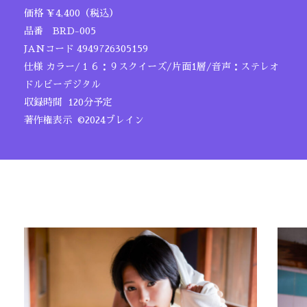
価格 ￥4,400（税込）
品番 BRD-005
JANコード 4949726305159
仕様 カラー/１６：９スクイーズ/片面1層/音声：ステレオ
ドルビーデジタル
収録時間 120分予定
著作権表示 ©2024ブレイン