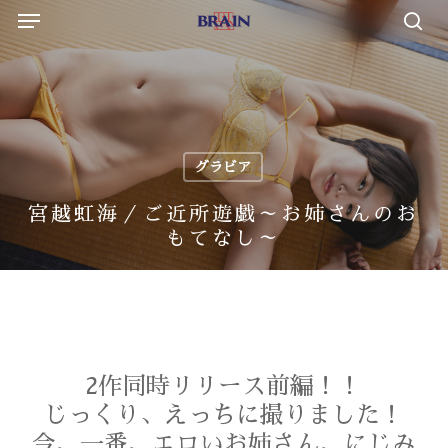
Menu
Skip
to
sea
main
content
グラビア
宮越虹海／ご近所遊戯～お姉さんのお
もてなし～
2作同時リリース前編！！
じっくり、えっちに撮りました！
今、一番、エロいお姉さん、にじみ