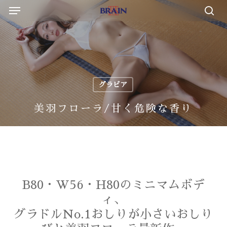
Menu
Skip
to
sea
main
content
グラビア
美羽フローラ/甘く危険な香り
B80・W56・H80のミニマムボデ
ィ、
グラドルNo.1おしりが小さいおしり