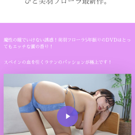
びと美羽フローラ最新作。
魔性の瞳でいけない誘惑！美羽フローラ5年振りのDVDはとっ
てもエッチな蜜の香り！
スペインの血を引くラテンのパッションが極上です！
Play Video