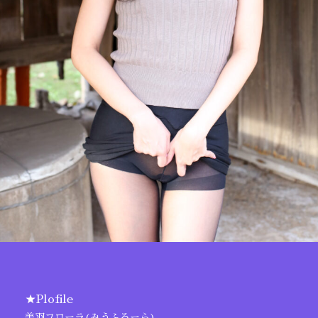
★Plofile
美羽フローラ(みうふろーら)