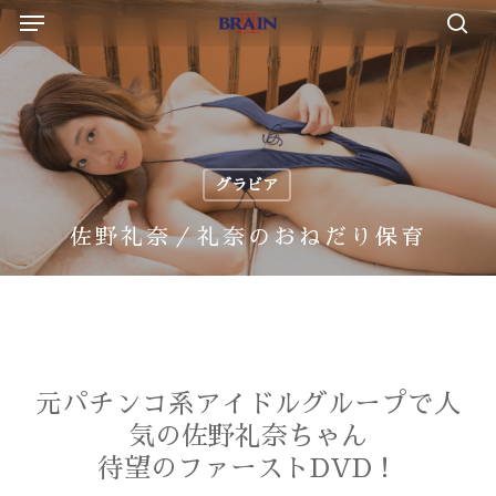
Menu
Skip
to
sea
main
content
グラビア
佐野礼奈／礼奈のおねだり保育
元パチンコ系アイドルグループで人
気の佐野礼奈ちゃん
待望のファーストDVD！