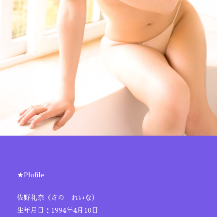
★Plofile
佐野礼奈（さの れいな）
生年月日：1994年4月10日