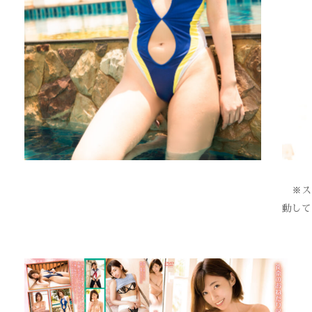
※スク
動して