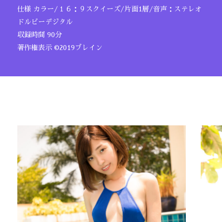
仕様 カラー/１６：９スクイーズ/片面1層/音声：ステレオ
ドルビーデジタル
収録時間 90分
著作権表示 ©2019ブレイン