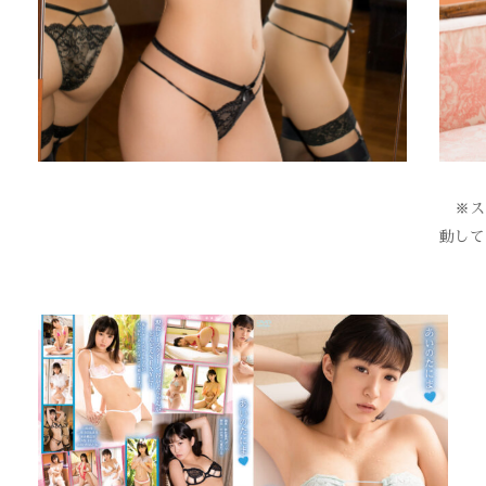
※スク
動して