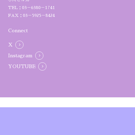
TEL：03－6380－1741
FAX：03－5925－8424
Connect
X
Instagram
YOUTUBE