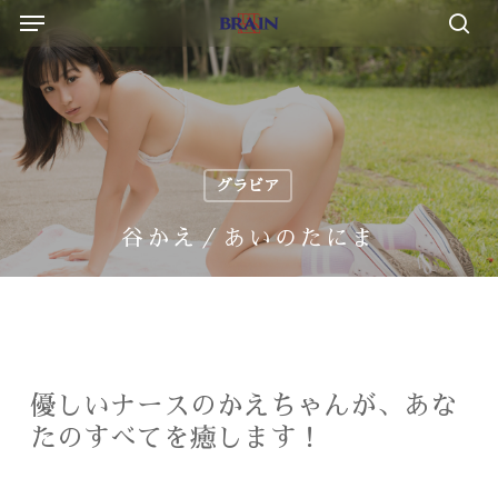
Menu
Skip
to
sea
main
content
グラビア
谷かえ／あいのたにま
優しいナースのかえちゃんが、あな
たのすべてを癒します！