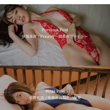
Previous Post
咲坂美波／Priority～悦楽のフライト～
Next Post
佐野礼奈／礼奈のおねだり保育