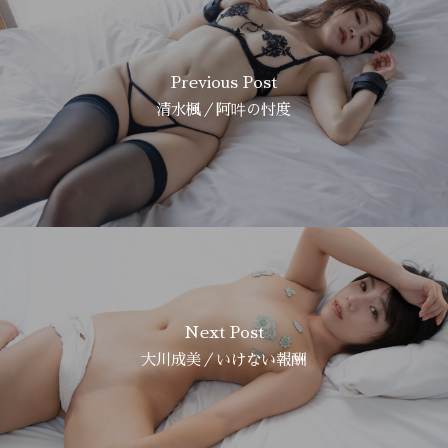
Previous Post
清水楓／阿吽の忖度
Next Post
大川成美／いけない報酬