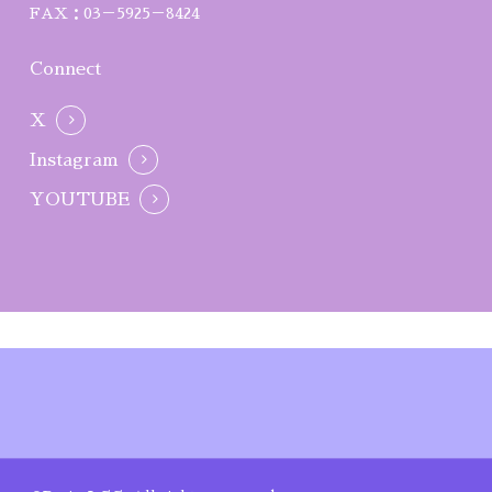
FAX：03－5925－8424
Connect
X
Instagram
YOUTUBE