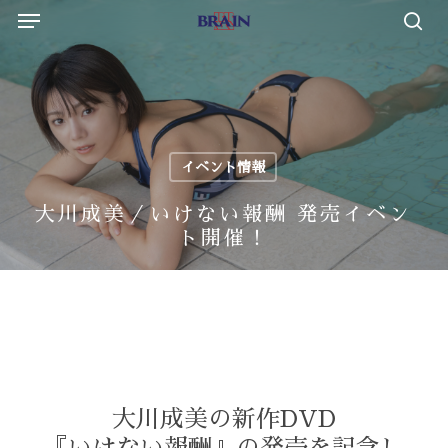
Menu
Skip
to
sea
main
content
イベント情報
大川成美／いけない報酬 発売イベン
ト開催！
大川成美の新作DVD
『いけない報酬』の発売を記念し