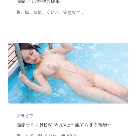
藤原ナミ/欲望の成果
胸、脚、お尻、くびれ、完璧なプ…
グラビア
藤原ナミ／NEW WAVE～癒すらぎの報酬～
胸、お尻、脚､くびれ、極上BO…