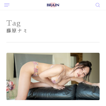
Menu
Skip
to
sea
main
content
Tag
藤原ナミ