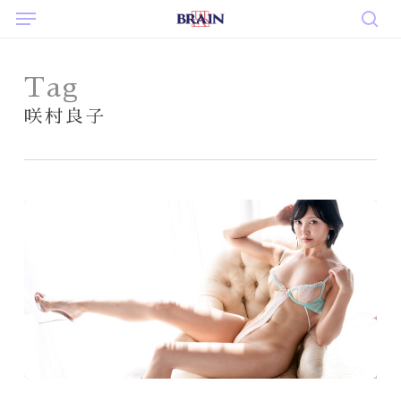
Menu
Skip
to
sea
main
content
Tag
咲村良子