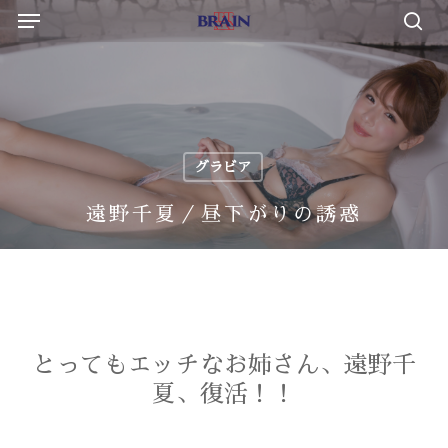
Menu
Skip
to
sea
main
content
グラビア
遠野千夏／昼下がりの誘惑
とってもエッチなお姉さん、遠野千
夏、復活！！