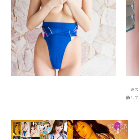
※スク
動して