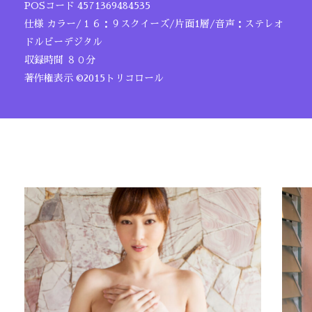
POSコード 4571369484535
仕様 カラー/１６：９スクイーズ/片面1層/音声：ステレオ
ドルビーデジタル
収録時間 ８０分
著作権表示 ©2015トリコロール