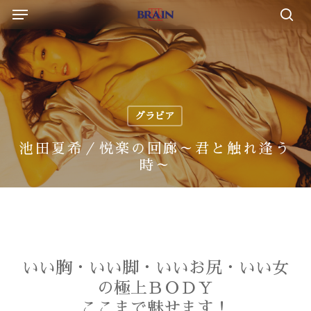
Menu
Skip
to
sea
main
content
グラビア
池田夏希／悦楽の回廊～君と触れ逢う
時～
いい胸・いい脚・いいお尻・いい女
の極上ＢＯＤＹ
ここまで魅せます！