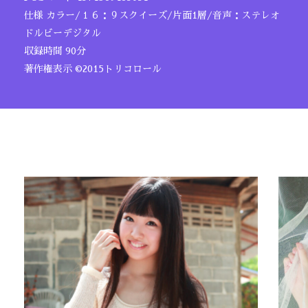
仕様 カラー/１６：９スクイーズ/片面1層/音声：ステレオ
ドルビーデジタル
収録時間 90分
著作権表示 ©2015トリコロール