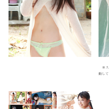
※スク
動して