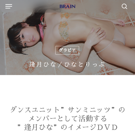
Menu
Skip
to
sea
main
content
グラビア
逢月ひな／ひなとりっぷ
ダンスユニット”サンミニッツ”の
メンバーとして活動する
”逢月ひな”のイメージＤＶＤ