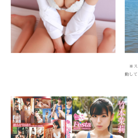
※スク
動して