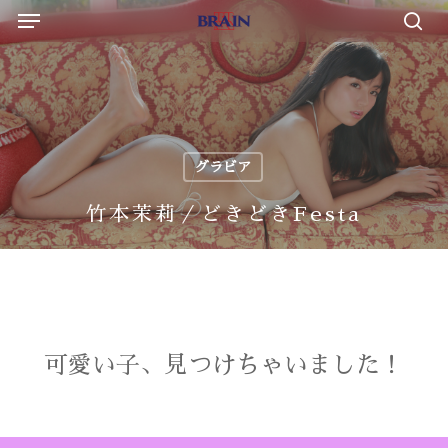
Menu
Skip
to
sea
main
content
グラビア
竹本茉莉／どきどきFesta
可愛い子、見つけちゃいました！