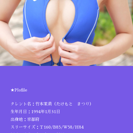
★Plofile
タレント名：竹本茉莉（たけもと まつり）
生年月日：1994年1月31日
出身地：京都府
スリーサイズ：Ｔ160/B85/W58/H84