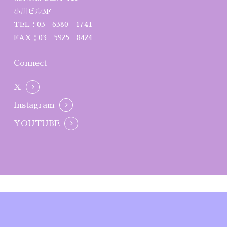
小川ビル3F
TEL：03－6380－1741
FAX：03－5925－8424
Connect
X
Instagram
YOUTUBE