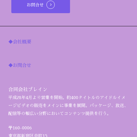
お問合せ
◆会社概要
◆お問合せ
合同会社ブレイン
平成28年4月より営業を開始。約400タイトルのアイドルイメ
ージビデオの販売をメインに事業を展開。パッケージ、放送、
配信等の幅広い分野においてコンテンツ提供を行う。
〒160-0006
東京都新宿区舟町15