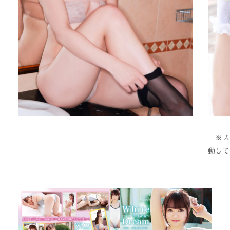
※スク
動して