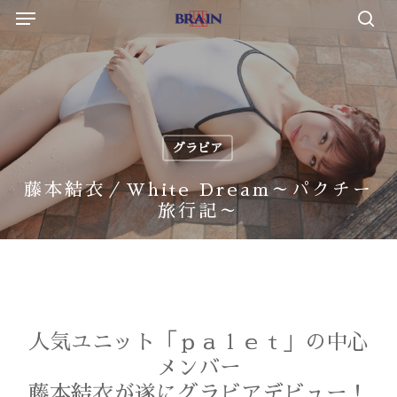
Menu
Skip
to
sea
main
content
グラビア
藤本結衣／White Dream～パクチー
旅行記～
人気ユニット「ｐａｌｅｔ」の中心
メンバー
藤本結衣が遂にグラビアデビュー！