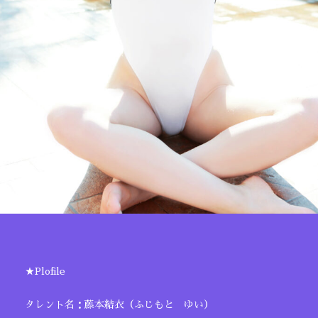
★Plofile
タレント名：藤本結衣（ふじもと ゆい）