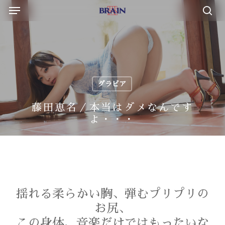
Menu
Skip
to
sea
main
content
グラビア
藤田恵名／本当はダメなんです
よ・・・
揺れる柔らかい胸、弾むプリプリの
お尻、
この身体、音楽だけではもったいな