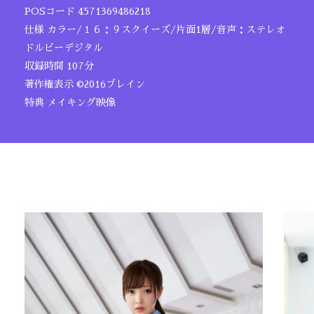
POSコード 4571369486218
仕様 カラー/１６：９スクイーズ/片面1層/音声：ステレオ
ドルビーデジタル
収録時間 107分
著作権表示 ©2016ブレイン
特典 メイキング映像