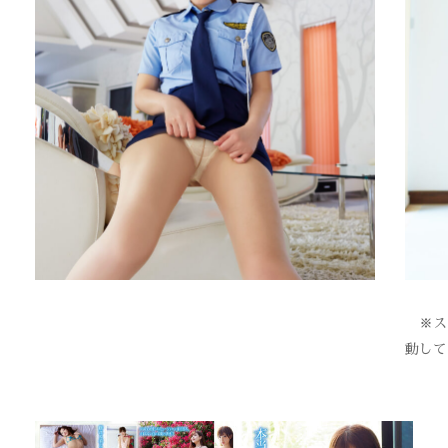
※スク
動して