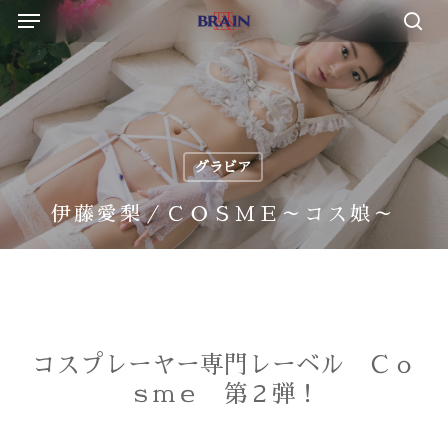
Menu
Skip
to
sea
main
content
グラビア
伊藤愛梨／ＣＯＳＭＥ～コス娘～
コスプレーヤー専門レーベル Ｃｏ
ｓｍｅ 第２弾！