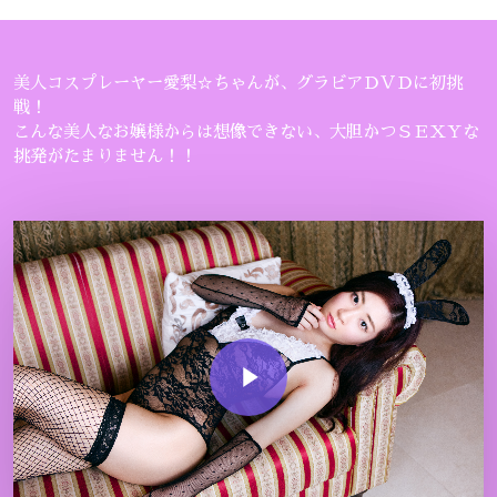
美人コスプレーヤー愛梨☆ちゃんが、グラビアＤＶＤに初挑
戦！
こんな美人なお嬢様からは想像できない、大胆かつＳＥＸＹな
挑発がたまりません！！
Play Video