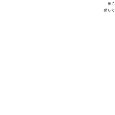
※スク
動して