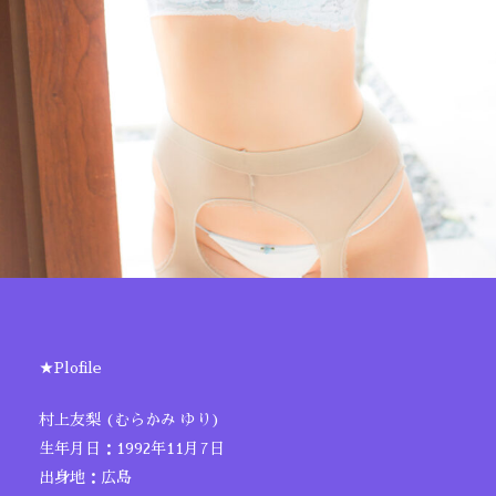
★Plofile
村上友梨 (むらかみ ゆり)
生年月日：1992年11月7日
出身地：広島