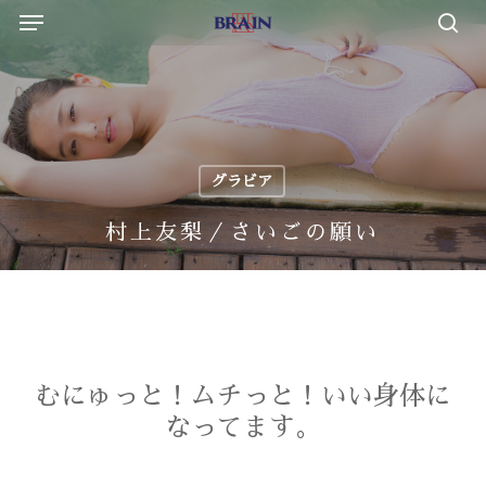
Menu
Skip
to
sea
main
content
グラビア
村上友梨／さいごの願い
むにゅっと！ムチっと！いい身体に
なってます。