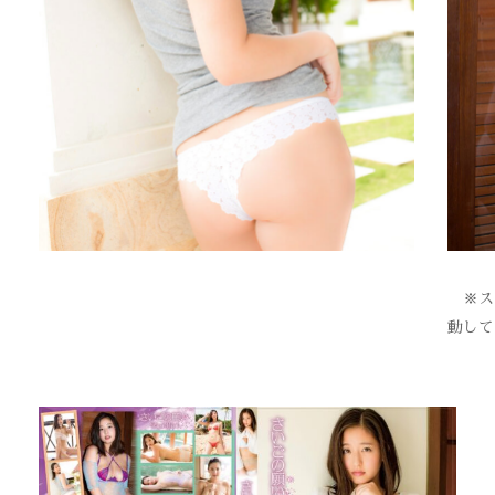
※スク
動して