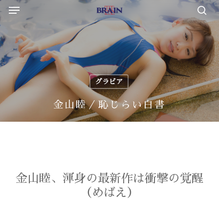
Menu
Skip
to
sea
main
content
グラビア
金山睦／恥じらい白書
金山睦、渾身の最新作は衝撃の覚醒
（めばえ）