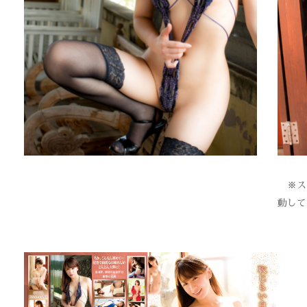
※スク
動して