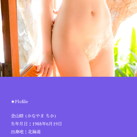
★Plofile
金山睦 (かなやま ちか)
生年月日：1988年6月19日
出身地：北海道