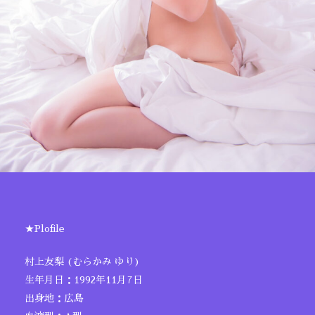
★Plofile
村上友梨 (むらかみ ゆり)
生年月日：1992年11月7日
出身地：広島