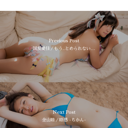
Previous Post
国友愛佳／もう..とめられない…
Next Post
金山睦／睦感 -ちかん-