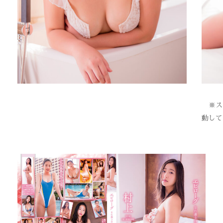
※スク
動して