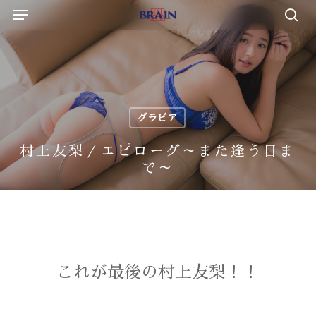
Menu
Skip
to
sea
main
content
グラビア
村上友梨／エピローグ～また逢う日ま
で～
これが最後の村上友梨！！