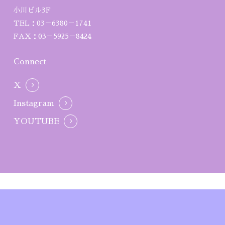
小川ビル3F
TEL：03－6380－1741
FAX：03－5925－8424
Connect
X
Instagram
YOUTUBE