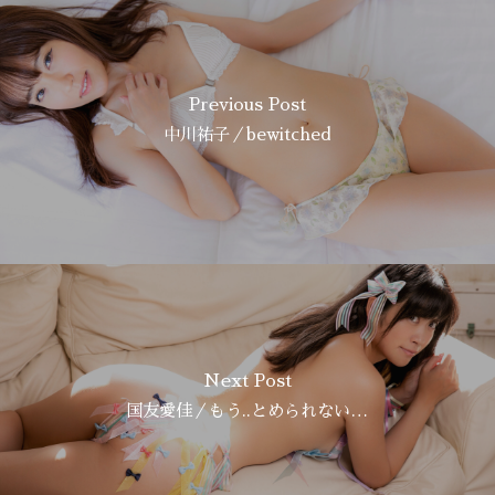
Previous Post
中川祐子／bewitched
Next Post
国友愛佳／もう..とめられない…