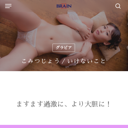
Menu
Skip
to
sea
main
content
グラビア
こみつじょう／いけないこと
ますます過激に、より大胆に！