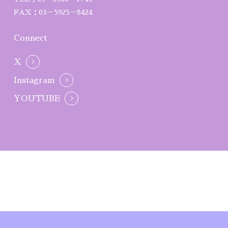
FAX：03－5925－8424
Connect
X
Instagram
YOUTUBE