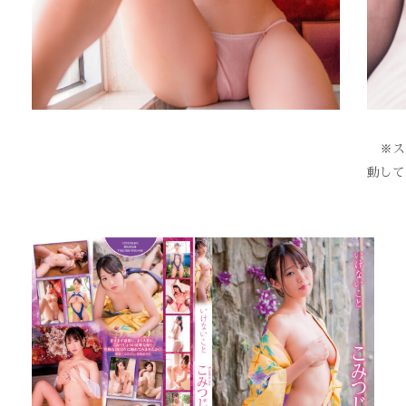
※スク
動して