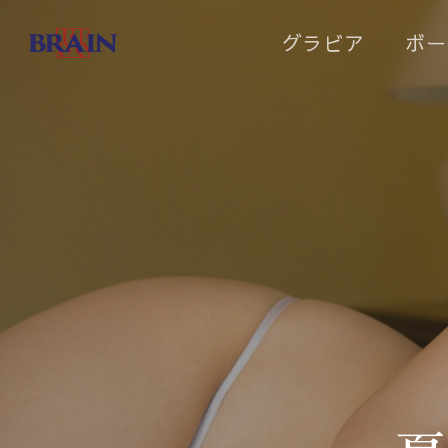
Skip
グラビア
ボー
to
main
content