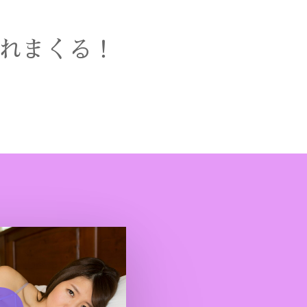
揺れまくる！
o