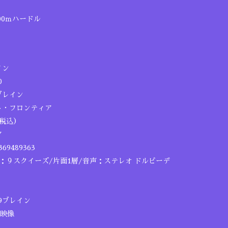
00ｍハードル
イン
0
ブレイン
ト・フロンティア
（税込）
7
69489363
６：９スクイーズ/片面1層/音声：ステレオ ドルビーデ
19ブレイン
映像