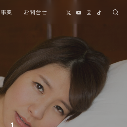
X-
Youtube
Instagram
Tiktok
像事業
お問合せ
se
Twitter