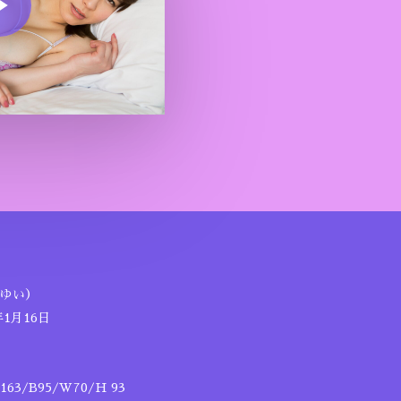
ゆい）
1月16日
3/B95/W70/H 93