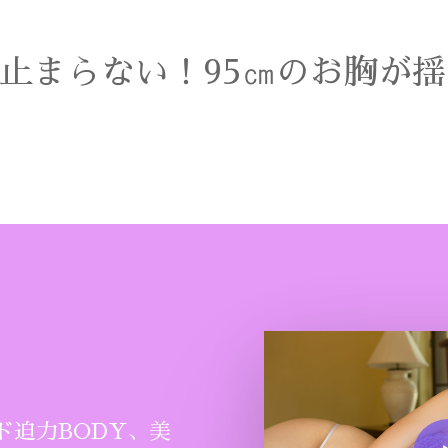
止まらない！95㎝のお胸が
Play Vide
ド迫力BODY、美