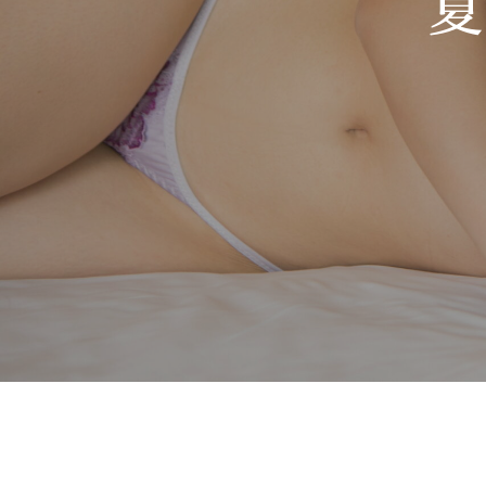
夏
Hit enter to search or ESC to close