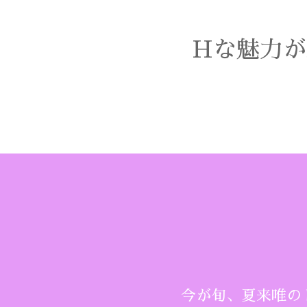
Hな魅力が
今が旬、夏来唯の