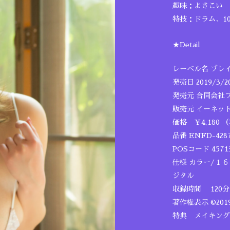
趣味：よさこい
特技：ドラム、1
★Detail
レーベル名 ブレ
発売日 2019/3/2
発売元 合同会社
販売元 イーネッ
価格 ￥4,180 
品番 ENFD-428
POSコード 45713
仕様 カラー/１
ジタル
収録時間 120分
著作権表示 ©20
特典 メイキング