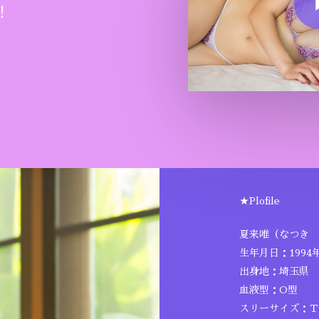
！
★Plofile
夏来唯（なつき 
生年月日：1994年
出身地：埼玉県
血液型：O型
スリーサイズ：Ｔ16