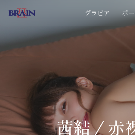
Skip
グラビア
ボー
to
main
content
茜結／赤