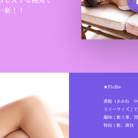
ＳＥＸＹな挑発で
一新！！
★Plofile
茜結（あかね ゆ
スリーサイズ：Ｔ14
趣味：歌う事、買
特技：歌、演技