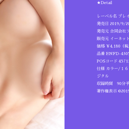
★Detail
レーベル名 ブレ
発売日 2019/9/2
発売元 合同会社
販売元 イーネッ
価格 ￥4,180（
品番 ENFD-430
POSコード 45713
仕様 カラー/１
ジタル
収録時間 90分
著作権表示 ©20