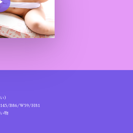
い）
5/B86/W59/H81
い物