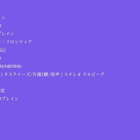
イン
0
ブレイン
ト・フロンティア
税込）
5
69489806
６：９スクイーズ/片面1層/音声：ステレオ ドルビーデ
予定
19ブレイン