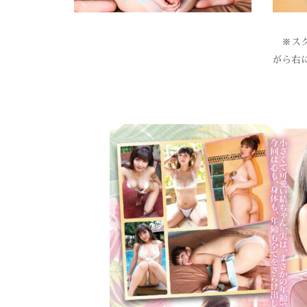
※スク
がら右