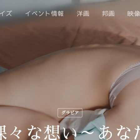
イズ
イベント情報
洋画
邦画
映
グラビア
裸々な想い～あな