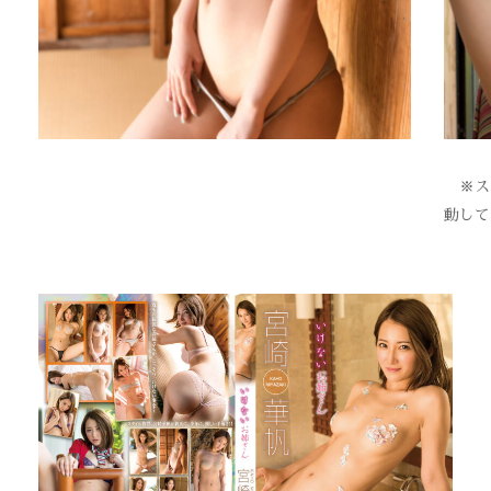
※スク
動して