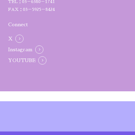
TEL：03－6380－1741
FAX：03－5925－8424
Connect
X
Instagram
YOUTUBE