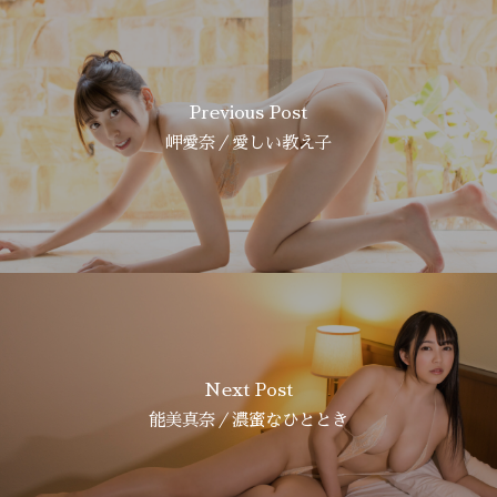
Previous Post
岬愛奈／愛しい教え子
Next Post
能美真奈／濃蜜なひととき