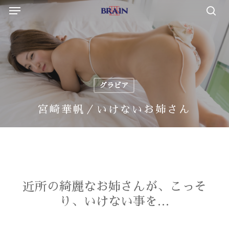
Menu
Skip
to
sea
main
content
グラビア
宮崎華帆／いけないお姉さん
近所の綺麗なお姉さんが、こっそ
り、いけない事を…