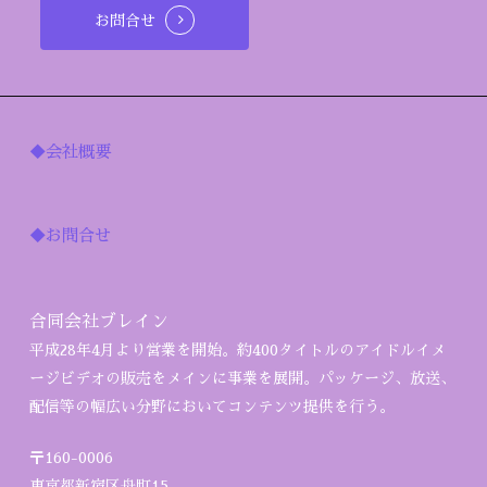
お問合せ
◆会社概要
◆お問合せ
合同会社ブレイン
平成28年4月より営業を開始。約400タイトルのアイドルイメ
ージビデオの販売をメインに事業を展開。パッケージ、放送、
配信等の幅広い分野においてコンテンツ提供を行う。
〒160-0006
東京都新宿区舟町15