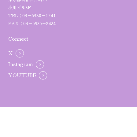
小川ビル3F
TEL：03－6380－1741
FAX：03－5925－8424
Connect
X
Instagram
YOUTUBE