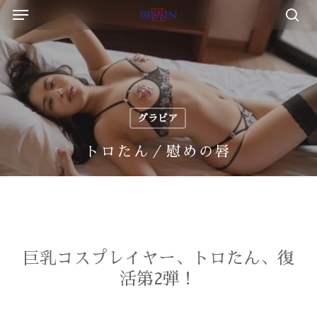
Menu
Skip
to
sea
main
content
グラビア
トロたん／慰めの唇
巨乳コスプレイヤー、トロたん、復
活第2弾！