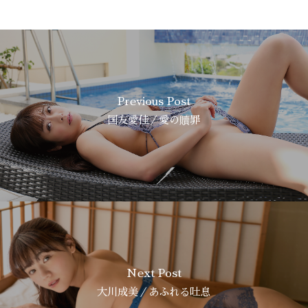
Previous Post
国友愛佳／愛の贖罪
Next Post
大川成美／あふれる吐息