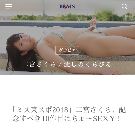
Menu
Skip
to
sea
main
content
グラビア
二宮さくら／癒しのくちびる
「ミス東スポ2018」二宮さくら、記
念すべき10作目はちょ～SEXY！