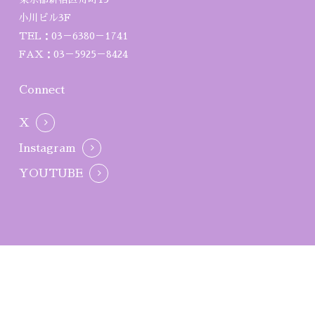
小川ビル3F
TEL：03－6380－1741
FAX：03－5925－8424
Connect
X
Instagram
YOUTUBE