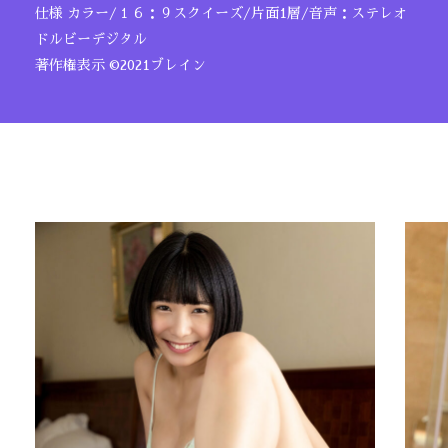
仕様 カラー/１６：９スクイーズ/片面1層/音声：ステレオ
ドルビーデジタル
著作権表示 ©2021ブレイン