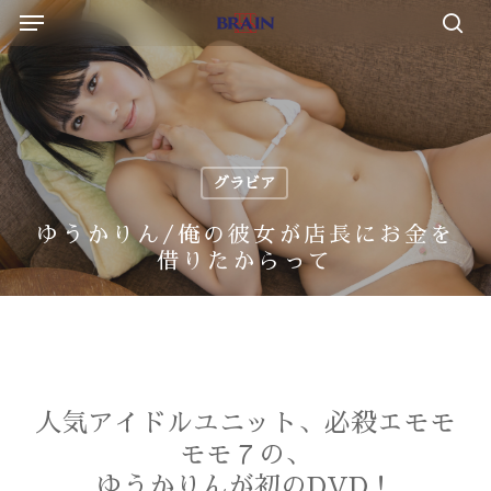
Menu
Skip
to
sea
main
content
グラビア
ゆうかりん/俺の彼女が店長にお金を
借りたからって
人気アイドルユニット、必殺エモモ
モモ７の、
ゆうかりんが初のDVD！