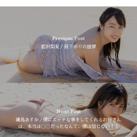
Previous Post
藍沢梨夏／昼下がりの贖罪
Next Post
満島あすか／僕にエッチな事をしてくれるお姉さん
は、本当は〇〇だったなんて、僕は信じない！！