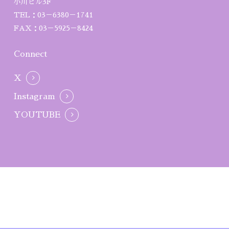
小川ビル3F
TEL：03－6380－1741
FAX：03－5925－8424
Connect
X
Instagram
YOUTUBE