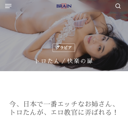
Menu
Skip
to
sea
main
content
グラビア
トロたん／快楽の扉
今、日本で一番エッチなお姉さん、
トロたんが、エロ教官に弄ばれる！