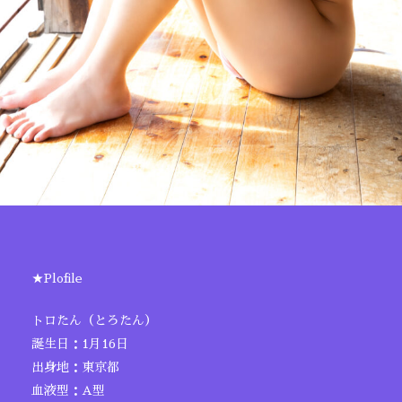
★Plofile
トロたん（とろたん）
誕生日：1月16日
出身地：東京都
血液型：A型