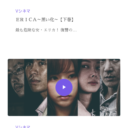
Vシネマ
ＥＲＩＣＡ～黒い化～【下巻】
最も危険な女・エリカ！ 復讐の…
Vシネマ