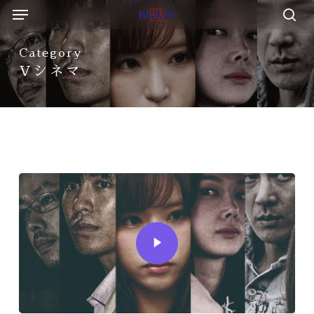
Menu
Skip
to
sea
main
Category
content
Vシネマ