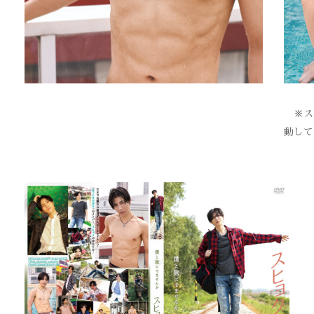
※スク
動して