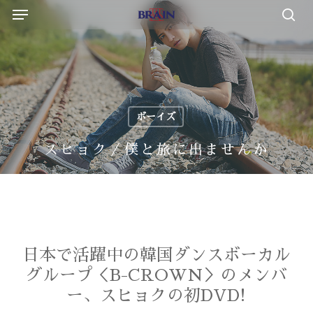
Menu
Skip
to
sea
main
content
ボーイズ
スヒョク／僕と旅に出ませんか
日本で活躍中の韓国ダンスボーカル
グループ＜B-CROWN＞のメンバ
ー、スヒョクの初DVD!