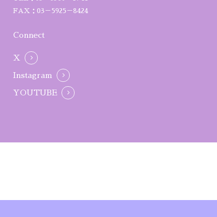
FAX：03－5925－8424
Connect
X
Instagram
YOUTUBE