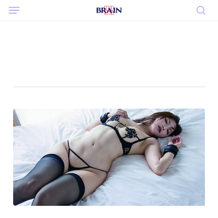
Menu
Skip
to
sea
main
content
Tag
清水楓