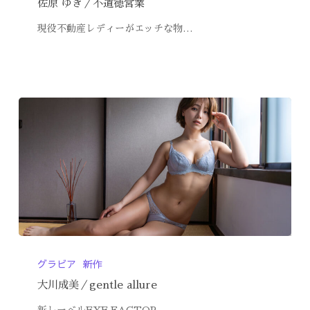
佐原 ゆき／不道徳営業
現役不動産レディーがエッチな物…
グラビア
新作
大川成美／gentle allure
新レーベルEYE FACTOR…