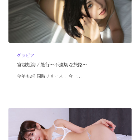
グラビア
宮越虹海／愚行～不適切な旅路～
今年も2作同時リリース！ 今一…