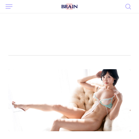
Menu
Skip
to
sea
main
content
Tag
大人のお姉さん