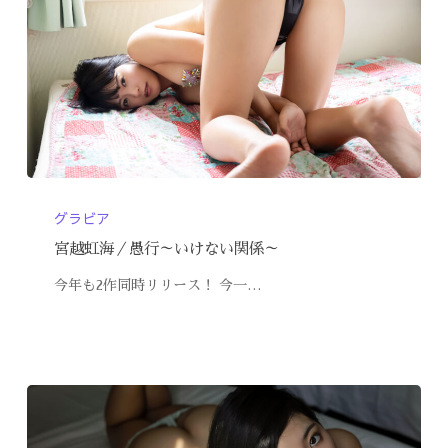
グラビア
宮越虹海／愚行～いけない関係～
今年も2作同時リリース！ 今一…