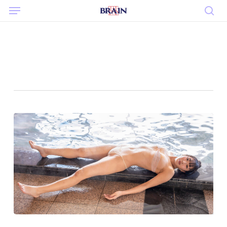
Menu
Skip
to
sea
main
content
Tag
勇気みなみ