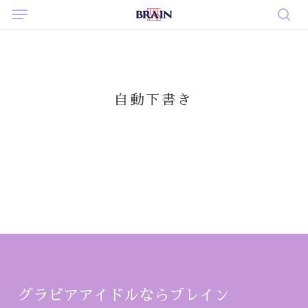
Menu
Skip
to
sea
main
content
自動下書き
グラビアアイドルならブレイン