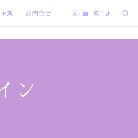
X-
Youtube
Instagram
Tiktok
像事業
お問合せ
se
Twitter
イン