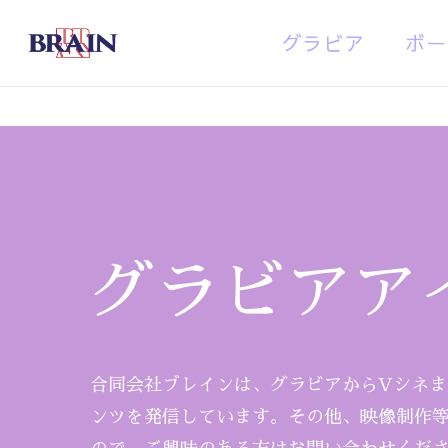
Skip
グラビア
ボー
to
main
content
グラビアア
Hit enter to search or ESC to close
合同会社ブレインは、グラビアからVシネ
ンツを発信しています。その他、映像制作